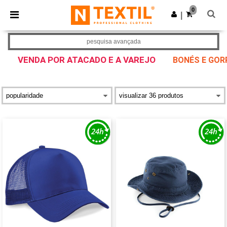
×
App Ntextil
0
Obter app
|
Melhores preços na app!
pesquisa avançada
VENDA POR ATACADO E A VAREJO
BONÉS E GOR