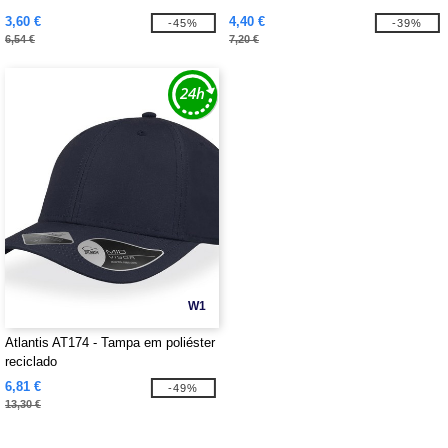
3,60 €
4,40 €
-45%
-39%
6,54 €
7,20 €
W1
Atlantis AT174 - Tampa em poliéster
reciclado
6,81 €
-49%
13,30 €