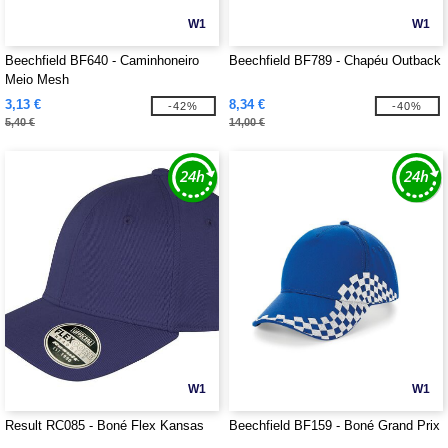
W1
W1
Beechfield BF640 - Caminhoneiro
Beechfield BF789 - Chapéu Outback
Meio Mesh
3,13 €
8,34 €
-42%
-40%
5,40 €
14,00 €
W1
W1
Result RC085 - Boné Flex Kansas
Beechfield BF159 - Boné Grand Prix