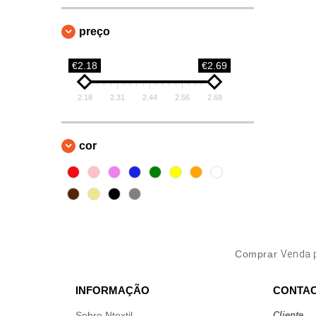
preço
€2.18
€2.69
2.18
2.31
2.44
2.56
2.69
cor
Comprar
Venda 
INFORMAÇÃO
CONTAC
Sobre Ntextil
Cliente