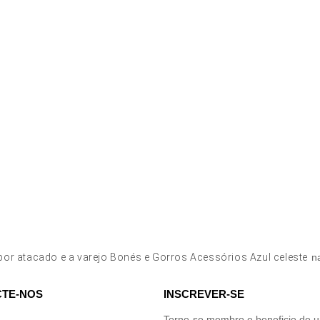
por atacado e a varejo Bonés e Gorros Acessórios Azul celeste
na
TE-NOS
INSCREVER-SE
Torne-se membro e beneficie de 