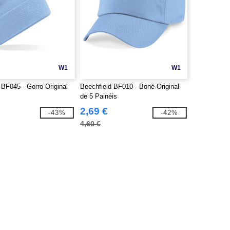
W1
W1
 BF045 - Gorro Original
Beechfield BF010 - Boné Original
de 5 Painéis
2,69 €
-43%
-42%
4,60 €