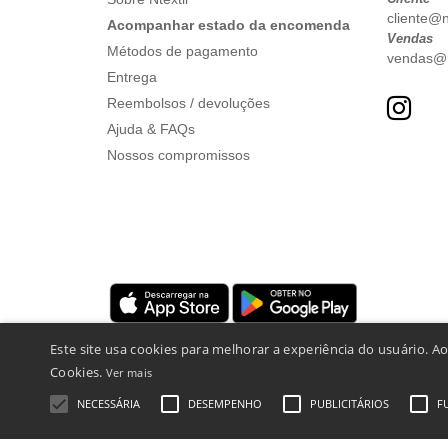
cliente@nt
Acompanhar estado da encomenda
Vendas
Métodos de pagamento
vendas@nt
Entrega
Reembolsos / devoluções
Ajuda & FAQs
Nossos compromissos
Este site usa cookies para melhorar a experiência do usuário. A
Cookies.
Ver mais
NECESSÁRIA
DESEMPENHO
PUBLICITÁRIOS
F
Menções Legais
-
Política de Privacidade
-
Condições Ger