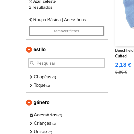
Azul celeste
2 resultados.
Roupa Básica | Acessórios
remover filtros
estilo
Beechfield
Cuffed
2,18 €
3,80 €
Chapéus
(1)
Toque
(1)
género
Acessórios
(2)
Crianças
(1)
Unisex
(2)