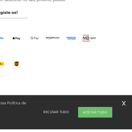
giste-se!
x
ssa Política de
RECUSAR TUDO
ACEITAR TUDO
te
Copyright 2026 ntextil.pt - Todos os direitos reservados