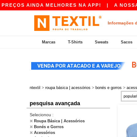
PREÇOS AINDA MELHORES NA APP!
|
A NOSSA A
Informações 
Marcas
T-Shirts
Sweats
Sacos
B
VENDA POR ATACADO E A VAREJO
>
>
>
ntextil
roupa básica | acessórios
bonés e gorros
acess
pesquisa avançada
Selecionou :
Roupa Básica | Acessórios
Bonés e Gorros
Acessórios