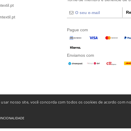
extil.pt
Re
extil.pt
Pague com
Enviamos com
o usar nosso site, você concorda com todos os cookies de acordo com no
UNCIONALIDADE
ais De Acesso E Uso
-
Condições Gerais De Contratação
-
Política de cookies
-
Mapa do Si