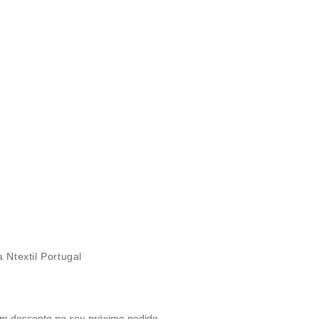
 Ntextil Portugal
um desconto no seu próximo pedido