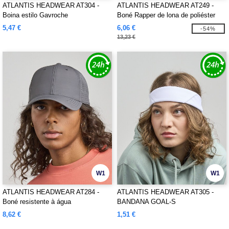
ATLANTIS HEADWEAR AT304 -
ATLANTIS HEADWEAR AT249 -
Boina estilo Gavroche
Boné Rapper de lona de poliéster
reciclado
5,47 €
6,06 €
-54%
13,23 €
W1
W1
ATLANTIS HEADWEAR AT284 -
ATLANTIS HEADWEAR AT305 -
Boné resistente à água
BANDANA GOAL-S
8,62 €
1,51 €