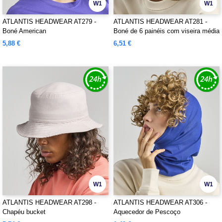
W1
W1
ATLANTIS HEADWEAR AT279 -
ATLANTIS HEADWEAR AT281 -
Boné American
Boné de 6 painéis com viseira média
lavada
5,88 €
6,51 €
W1
W1
ATLANTIS HEADWEAR AT298 -
ATLANTIS HEADWEAR AT306 -
Chapéu bucket
Aquecedor de Pescoço