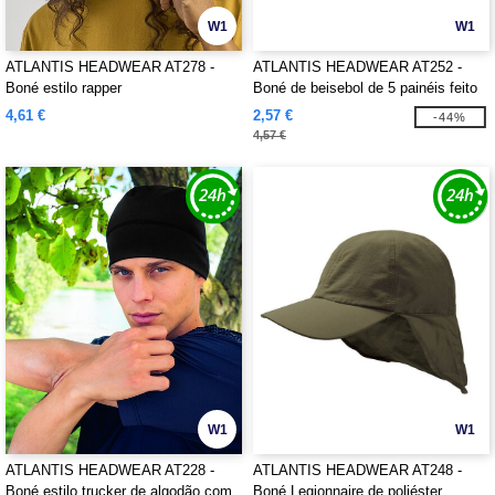
W1
W1
ATLANTIS HEADWEAR AT278 -
ATLANTIS HEADWEAR AT252 -
Boné estilo rapper
Boné de beisebol de 5 painéis feito
de poliéster reciclado
4,61 €
2,57 €
-44%
4,57 €
W1
W1
ATLANTIS HEADWEAR AT228 -
ATLANTIS HEADWEAR AT248 -
Boné estilo trucker de algodão com
Boné Legionnaire de poliéster