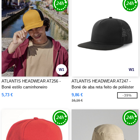
W1
W1
ATLANTIS HEADWEAR AT256 -
ATLANTIS HEADWEAR AT247 -
Boné estilo caminhoneiro
Boné de aba reta feito de poliéster
reciclado
5,73 €
9,86 €
-39%
16,16 €