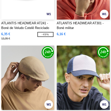
W1
W1
ATLANTIS HEADWEAR AT241 -
ATLANTIS HEADWEAR AT301 -
Boné de Veludo Cotelê Reciclado
Boné militar
6,35 €
6,16 €
-49%
12,35 €
W1
W1