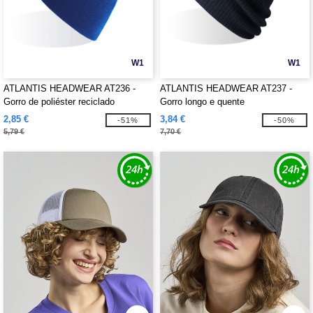
W1
W1
ATLANTIS HEADWEAR AT236 -
ATLANTIS HEADWEAR AT237 -
Gorro de poliéster reciclado
Gorro longo e quente
2,85 €
3,84 €
-51%
-50%
5,79 €
7,70 €