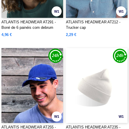
W1
W1
ATLANTIS HEADWEAR AT291 -
ATLANTIS HEADWEAR AT212 -
Boné de 6 painéis com debrum
Trucker cap
sandwich
4,96 €
2,29 €
W1
W1
ATLANTIS HEADWEAR AT255 -
ATLANTIS HEADWEAR AT235 -