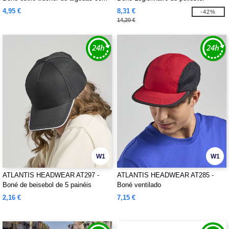
5 painéis
reciclado
4,95 €
8,31 €
-42%
14,20 €
W1
W1
ATLANTIS HEADWEAR AT297 -
ATLANTIS HEADWEAR AT285 -
Boné de beisebol de 5 painéis
Boné ventilado
2,16 €
7,15 €