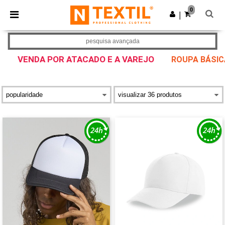
×
App Ntextil
0
Obter app
|
Melhores preços na app!
pesquisa avançada
VENDA POR ATACADO E A VAREJO
ROUPA BÁSIC