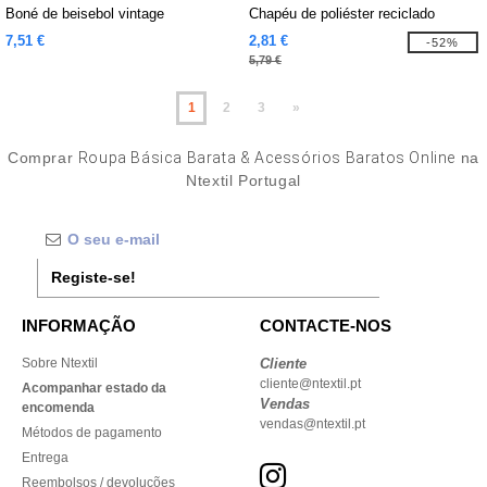
Boné de beisebol vintage
Chapéu de poliéster reciclado
7,51 €
2,81 €
-52%
5,79 €
1
2
3
»
Comprar
Roupa Básica Barata & Acessórios Baratos Online
na
Ntextil Portugal
Registe-se!
INFORMAÇÃO
CONTACTE-NOS
Sobre Ntextil
Cliente
cliente@ntextil.pt
Acompanhar estado da
Vendas
encomenda
vendas@ntextil.pt
Métodos de pagamento
Entrega
Reembolsos / devoluções