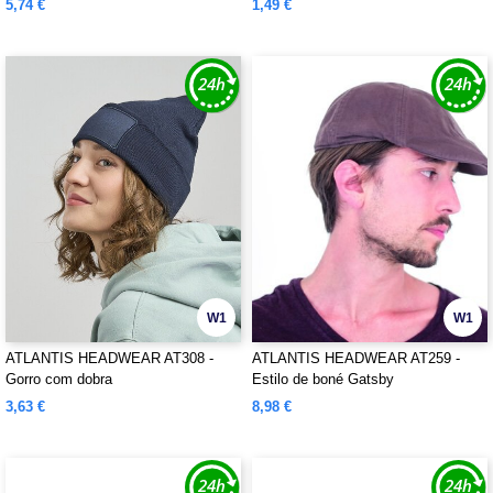
5,74 €
1,49 €
W1
W1
ATLANTIS HEADWEAR AT308 -
ATLANTIS HEADWEAR AT259 -
Gorro com dobra
Estilo de boné Gatsby
3,63 €
8,98 €