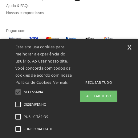
Ajuda & FAQs
Nossos compromissos
Pague com
x
Este site usa cookies para
melhorar a experiência do
Enviamos com
usuário. Ao usar nosso site,
você concorda com todos os
cookies de acordo com nossa
Política de Cookies.
RECUSAR TUDO
Ver mais
NECESSÁRIA
ACEITAR TUDO
DESEMPENHO
👋
Olá
Se tiver alguma dúvida ou questão,
PUBLICITÁRIOS
Menções Legais
-
Política de Privacidade
-
Condições Gerais De Acesso E Uso
-
pode contactar-nos a qualquer
Condições Gerais De Contratação
-
Política de cookies
-
Mapa do Site
Copyright
momento. O nosso chatbot está aqui
2026 ntextil.pt - Todos os direitos reservados
FUNCIONALIDADE
para ajudar.