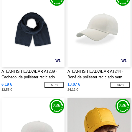
W1
W1
ATLANTIS HEADWEAR AT239 -
ATLANTIS HEADWEAR AT244 -
Cachecol de poliéster reciclado
Boné de poliéster reciclado sem
costura
6,19 €
13,07 €
-51%
-46%
12,55 €
24,12 €