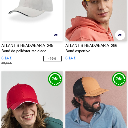
W1
W1
ATLANTIS HEADWEAR AT245 -
ATLANTIS HEADWEAR AT286 -
Boné de poliéster reciclado
Boné esportivo
6,14 €
6,14 €
-49%
12,12 €