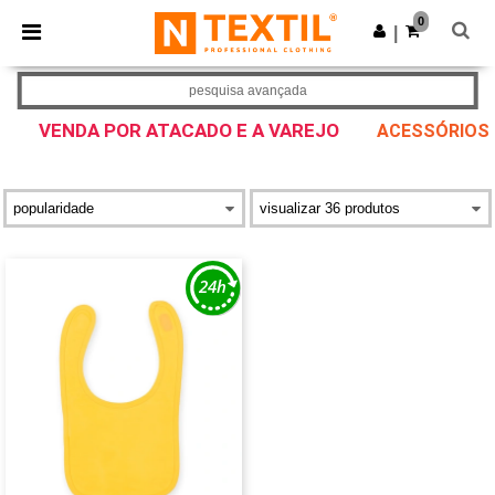
×
App Ntextil
0
Obter app
|
Melhores preços na app!
pesquisa avançada
VENDA POR ATACADO E A VAREJO
ACESSÓRIOS 