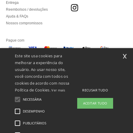
Entrega
Reembolsos / devoluções
Ajuda & FAQs
Nossos compromissos
Pague com
x
Este site usa cookies para
melhorar a experiência do
Enviamos com
usuário. Ao usar nosso site,
você concorda com todos os
cookies de acordo com nossa
Política de Cookies.
RECUSAR TUDO
Ver mais
NECESSÁRIA
ACEITAR TUDO
DESEMPENHO
PUBLICITÁRIOS
Menções Legais
-
Política de Privacidade
-
Condições Gerais De Acesso E Uso
-
Condições Gerais De Contratação
-
Política de cookies
-
Mapa do Site
Copyright
2026 ntextil.pt - Todos os direitos reservados