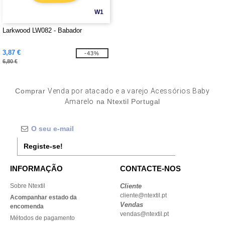
W1
Larkwood LW082 - Babador
3,87 €
-43%
6,80 €
Comprar
Venda por atacado e a varejo Acessórios Baby
Amarelo
na Ntextil Portugal
Registe-se!
INFORMAÇÃO
CONTACTE-NOS
Sobre Ntextil
Cliente
cliente@ntextil.pt
Acompanhar estado da
Vendas
encomenda
vendas@ntextil.pt
Métodos de pagamento