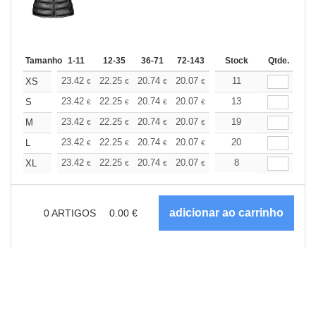
Tamanho
1-11
12-35
36-71
72-143
144-287
Stock
288 +
Qtde.
Mais
+
23.42
22.25
20.74
20.07
19.07
11
18.57
XS
€
€
€
€
€
€
+
23.42
22.25
20.74
20.07
19.07
13
18.57
S
€
€
€
€
€
€
+
23.42
22.25
20.74
20.07
19.07
19
18.57
M
€
€
€
€
€
€
+
23.42
22.25
20.74
20.07
19.07
20
18.57
L
€
€
€
€
€
€
+
23.42
22.25
20.74
20.07
19.07
8
18.57
XL
€
€
€
€
€
€
0
ARTIGOS
0.00
€