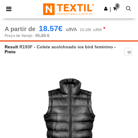
×
App Ntextil
0
Obter app
|
Melhores preços na app!
18.57€
A partir de
*
c/IVA
15.10€
s/IVA
40,35 €
Preço de Varejo
Result
R193F - Colete acolchoado ice bird feminino
-
Preto
Previous
Next