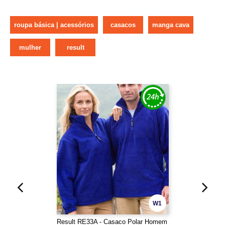
roupa básica | acessórios
casacos
manga cava
mulher
result
W1
Result RE33A - Casaco Polar Homem