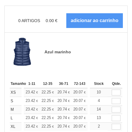
0
ARTIGOS
0.00
€
Azul marinho
Tamanho
1-11
12-35
36-71
72-143
144-287
Stock
288 +
Qtde.
Mais
+
23.42
22.25
20.74
20.07
19.07
10
18.57
XS
€
€
€
€
€
€
+
23.42
22.25
20.74
20.07
19.07
4
18.57
S
€
€
€
€
€
€
+
23.42
22.25
20.74
20.07
19.07
14
18.57
M
€
€
€
€
€
€
+
23.42
22.25
20.74
20.07
19.07
13
18.57
L
€
€
€
€
€
€
+
23.42
22.25
20.74
20.07
19.07
2
18.57
XL
€
€
€
€
€
€