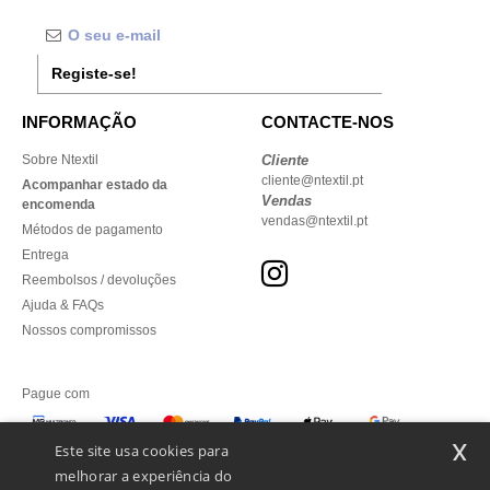
Registe-se!
INFORMAÇÃO
CONTACTE-NOS
Sobre Ntextil
Cliente
cliente@ntextil.pt
Acompanhar estado da
Vendas
encomenda
vendas@ntextil.pt
Métodos de pagamento
Entrega
Reembolsos / devoluções
Ajuda & FAQs
Nossos compromissos
Pague com
x
Este site usa cookies para
melhorar a experiência do
Enviamos com