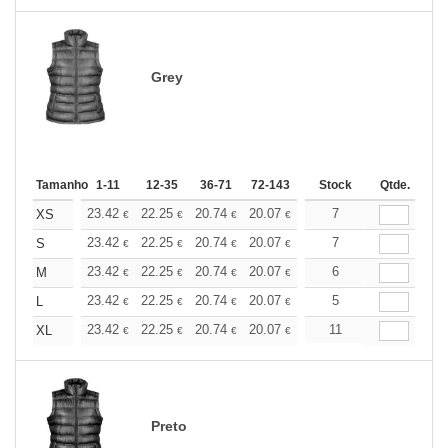
Grey
Tamanho
1-11
12-35
36-71
72-143
144-287
Stock
288 +
Qtde.
Mais
+
23.42
22.25
20.74
20.07
19.07
7
18.57
XS
€
€
€
€
€
€
+
23.42
22.25
20.74
20.07
19.07
7
18.57
S
€
€
€
€
€
€
+
23.42
22.25
20.74
20.07
19.07
6
18.57
M
€
€
€
€
€
€
+
23.42
22.25
20.74
20.07
19.07
5
18.57
L
€
€
€
€
€
€
+
23.42
22.25
20.74
20.07
19.07
11
18.57
XL
€
€
€
€
€
€
Preto