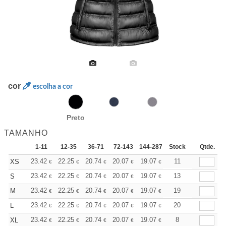
cor
escolha a cor
Preto
TAMANHO
1-11
12-35
36-71
72-143
144-287
Stock
288 +
Mais
Qtde.
+
23.42
22.25
20.74
20.07
19.07
18.57
11
XS
€
€
€
€
€
€
+
23.42
22.25
20.74
20.07
19.07
18.57
13
S
€
€
€
€
€
€
+
23.42
22.25
20.74
20.07
19.07
18.57
19
M
€
€
€
€
€
€
+
23.42
22.25
20.74
20.07
19.07
18.57
20
L
€
€
€
€
€
€
+
23.42
22.25
20.74
20.07
19.07
18.57
8
XL
€
€
€
€
€
€