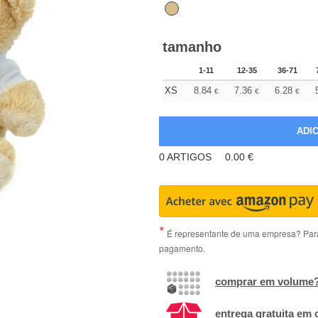
tamanho
1-11
12-35
36-71
XS
8.84
7.36
6.28
€
€
€
0
ARTIGOS
0.00
€
É representante de uma empresa? Para 
pagamento.
comprar em volume
entrega gratuita em 