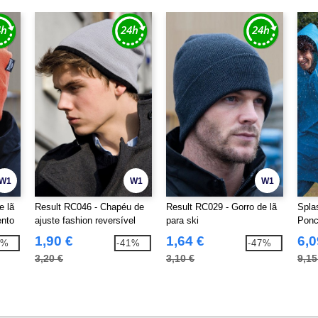
W1
W1
W1
e lã
Result RC046 - Chapéu de
Result RC029 - Gorro de lã
Spla
ento
ajuste fashion reversível
para ski
Ponc
Chaq
1,90 €
1,64 €
6,0
0%
-41%
-47%
3,20 €
3,10 €
9,15