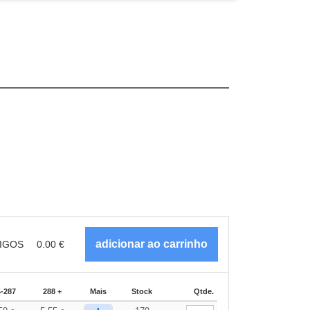
IGOS
0.00
€
4-287
288 +
Mais
Stock
Qtde.