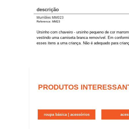
descrição
Mumbles MM023
Reference: MM23
Ursinho com chaveiro - ursinho pequeno de cor marrom
vestindo uma camiseta branca removível. Em conformi
esses itens a uma criança. Não é adequado para crian
PRODUTOS INTERESSAN
roupa básica | acessórios
aces