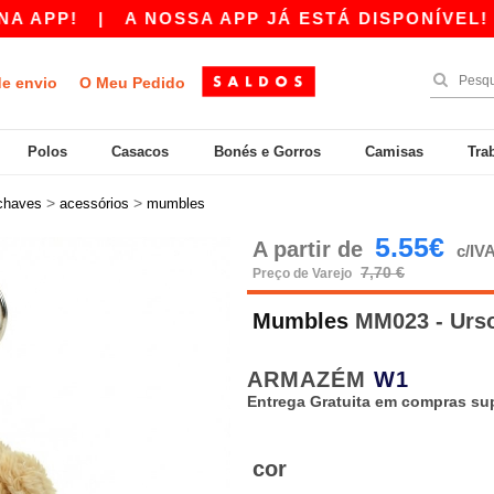
P!
|
A NOSSA APP JÁ ESTÁ DISPONÍVEL! 10 €
de envio
O Meu Pedido
Polos
Casacos
Bonés e Gorros
Camisas
Tra
>
>
-chaves
acessórios
mumbles
5.55€
A partir de
c/IV
7,70 €
Preço de Varejo
Mumbles
MM023 - Urs
ARMAZÉM
W1
Entrega Gratuita em compras sup
cor