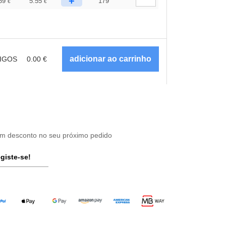
+
.59
5.55
179
€
€
IGOS
0.00
€
um desconto no seu próximo pedido
giste-se!