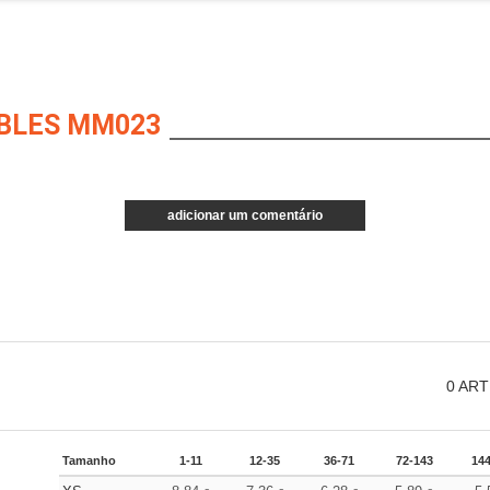
BLES MM023
adicionar um comentário
0
ART
Tamanho
1-11
12-35
36-71
72-143
14