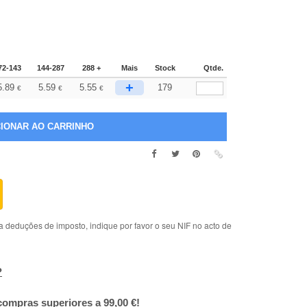
72-143
144-287
288 +
Mais
Stock
Qtde.
+
5.89
5.59
5.55
179
€
€
€
deduções de imposto, indique por favor o seu NIF no acto de
?
compras superiores a 99,00 €!