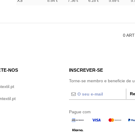
XS
8.84
7.36
6.28
5.89
5
€
€
€
€
0
ART
TE-NOS
INSCREVER-SE
Torne-se membro e beneficie de 
extil.pt
Re
extil.pt
Pague com