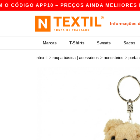
CÓDIGO APP10 – PREÇOS AINDA MELHORES NA AP
Informações 
Marcas
T-Shirts
Sweats
Sacos
>
>
>
ntextil
roupa básica | acessórios
acessórios
porta