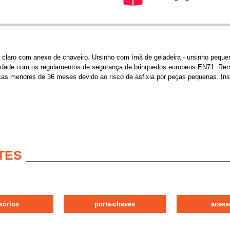
 claro com anexo de chaveiro. Ursinho com ímã de geladeira - ursinho pequ
dade com os regulamentos de segurança de brinquedos europeus EN71. Remov
ças menores de 36 meses devido ao risco de asfixia por peças pequenas. In
TES
sórios
porta-chaves
acess