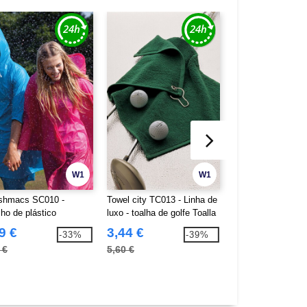
W1
W1
shmacs SC010 -
Towel city TC013 - Linha de
Towel City TC042 
ho de plástico
luxo - toalha de golfe Toalla
range - toalha de 
ueta
Toalla
9 €
3,44 €
3,04 €
-33%
-39%
 €
5,60 €
5,60 €