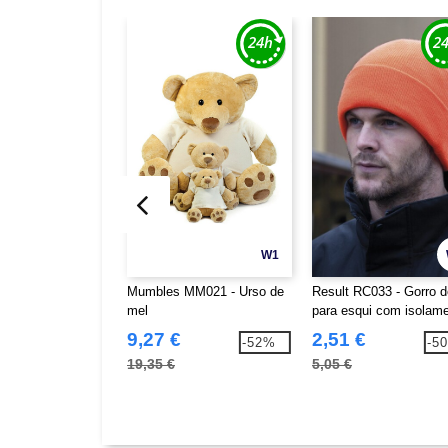
W1
Mumbles MM021 - Urso de
Result RC033 - Gorro d
mel
para esqui com isolam
Thinsulate™
9,27 €
2,51 €
-52%
-5
19,35 €
5,05 €