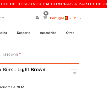
 DE DESCONTO EM COMPRAS A PARTIR DE 80 € 
0
Portugal
PT
balho
Desporto
Acessórios
Otros
*
A
4.51€
s/IVA
o Binx
- Light Brown
eriores a 79 €!