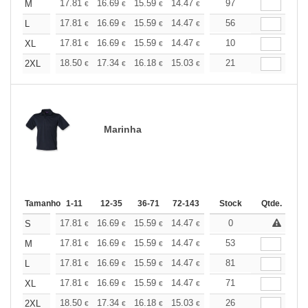
+
17.81
16.69
15.59
14.47
13.36
97
12.80
M
€
€
€
€
€
€
+
17.81
16.69
15.59
14.47
13.36
56
12.80
L
€
€
€
€
€
€
+
17.81
16.69
15.59
14.47
13.36
10
12.80
XL
€
€
€
€
€
€
+
18.50
17.34
16.18
15.03
13.87
21
13.29
2XL
€
€
€
€
€
€
Marinha
Tamanho
1-11
12-35
36-71
72-143
144-287
Stock
288 +
Qtde.
Mais
+
17.81
16.69
15.59
14.47
13.36
0
12.80
S
€
€
€
€
€
€
+
17.81
16.69
15.59
14.47
13.36
53
12.80
M
€
€
€
€
€
€
+
17.81
16.69
15.59
14.47
13.36
81
12.80
L
€
€
€
€
€
€
+
17.81
16.69
15.59
14.47
13.36
71
12.80
XL
€
€
€
€
€
€
+
18.50
17.34
16.18
15.03
13.87
26
13.29
2XL
€
€
€
€
€
€