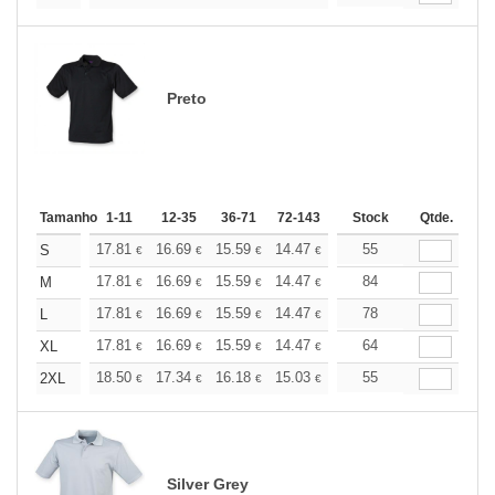
Preto
Tamanho
1-11
12-35
36-71
72-143
144-287
Stock
288 +
Qtde.
Mais
+
17.81
16.69
15.59
14.47
13.36
55
12.80
S
€
€
€
€
€
€
+
17.81
16.69
15.59
14.47
13.36
84
12.80
M
€
€
€
€
€
€
+
17.81
16.69
15.59
14.47
13.36
78
12.80
L
€
€
€
€
€
€
+
17.81
16.69
15.59
14.47
13.36
64
12.80
XL
€
€
€
€
€
€
+
18.50
17.34
16.18
15.03
13.87
55
13.29
2XL
€
€
€
€
€
€
Silver Grey