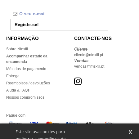
Registe-se!
INFORMAÇÃO
CONTACTE-NOS
Sobre Ntextil
Cliente
cliente@ntextil.pt
Acompanhar estado da
Vendas
encomenda
vendas@ntextil.pt
Métodos de pagamento
Entrega
Reembolsos / devoluções
Ajuda & FAQs
Nossos compromissos
Pague com
x
Este site usa cookies para
melhorar a experiência do