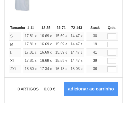
Tamanho
1-11
12-35
36-71
72-143
144-287
Stock
288 +
Qtde.
Mais
+
17.81
16.69
15.59
14.47
13.36
30
12.80
S
€
€
€
€
€
€
+
17.81
16.69
15.59
14.47
13.36
19
12.80
M
€
€
€
€
€
€
+
17.81
16.69
15.59
14.47
13.36
41
12.80
L
€
€
€
€
€
€
+
17.81
16.69
15.59
14.47
13.36
39
12.80
XL
€
€
€
€
€
€
+
18.50
17.34
16.18
15.03
13.87
36
13.29
2XL
€
€
€
€
€
€
0
ARTIGOS
0.00
€