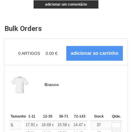
adicionar um comentário
Bulk Orders
0
ARTIGOS
0.00
€
Branco
Tamanho
1-11
12-35
36-71
72-143
144-287
Stock
288 +
Qtde.
Mais
+
17.81
16.69
15.59
14.47
13.36
37
12.80
S
€
€
€
€
€
€