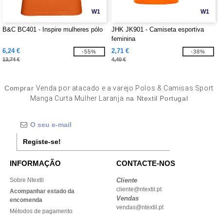
W1
W1
B&C BC401 - Inspire mulheres pólo
JHK JK901 - Camiseta esportiva
feminina
6,24 €
2,71 €
-55%
-38%
13,74 €
4,40 €
Comprar
Venda por atacado e a varejo Polos & Camisas Sport
Manga Curta Mulher Laranja
na Ntextil Portugal
Registe-se!
INFORMAÇÃO
CONTACTE-NOS
Sobre Ntextil
Cliente
cliente@ntextil.pt
Acompanhar estado da
Vendas
encomenda
vendas@ntextil.pt
Métodos de pagamento