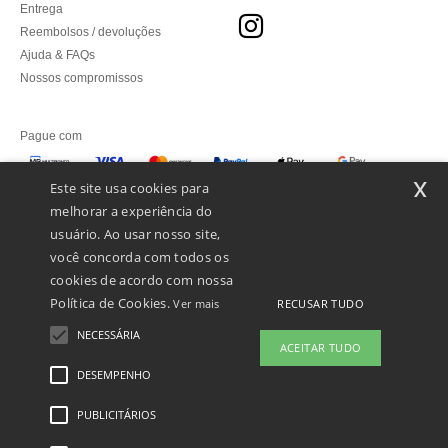
Entrega
Reembolsos / devoluções
Ajuda & FAQs
Nossos compromissos
Pague com
x
Este site usa cookies para
melhorar a experiência do
Enviamos com
usuário. Ao usar nosso site,
você concorda com todos os
cookies de acordo com nossa
Política de Cookies.
RECUSAR TUDO
Ver mais
NECESSÁRIA
ACEITAR TUDO
DESEMPENHO
PUBLICITÁRIOS
Menções Legais
-
Política de Privacidade
-
Condições Gerais De Acesso E Uso
-
Condições Gerais De Contratação
-
Política de cookies
-
Mapa do Site
Copyright
2026 ntextil.pt - Todos os direitos reservados