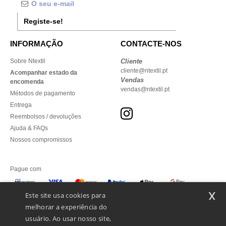
Registe-se!
INFORMAÇÃO
CONTACTE-NOS
Sobre Ntextil
Cliente
cliente@ntextil.pt
Acompanhar estado da
Vendas
encomenda
vendas@ntextil.pt
Métodos de pagamento
Entrega
Reembolsos / devoluções
Ajuda & FAQs
Nossos compromissos
Pague com
x
Este site usa cookies para
melhorar a experiência do
Enviamos com
usuário. Ao usar nosso site,