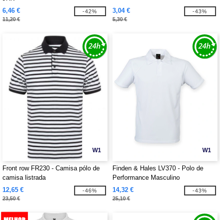
6,46 €
3,04 €
-42%
-43%
11,20 €
5,30 €
W1
W1
Front row FR230 - Camisa pólo de
Finden & Hales LV370 - Polo de
camisa listrada
Performance Masculino
12,65 €
14,32 €
-46%
-43%
23,50 €
25,10 €