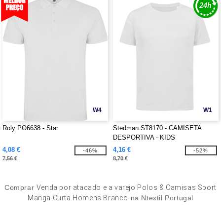
W4
W1
Roly PO6638 - Star
Stedman ST8170 - CAMISETA
DESPORTIVA - KIDS
4,08 €
4,16 €
-46%
-52%
7,56 €
8,70 €
Comprar
Venda por atacado e a varejo Polos & Camisas Sport
Manga Curta Homens Branco
na Ntextil Portugal