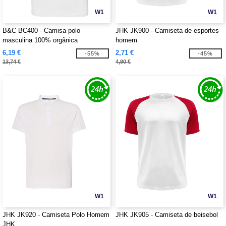
W1
W1
B&C BC400 - Camisa polo
JHK JK900 - Camiseta de esportes
masculina 100% orgânica
homem
6,19 €
2,71 €
-55%
-45%
13,74 €
4,90 €
W1
W1
JHK JK920 - Camiseta Polo Homem
JHK JK905 - Camiseta de beisebol
JHK