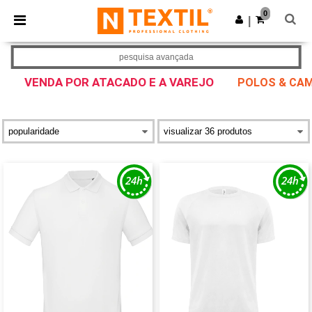
×
App Ntextil
0
Obter app
|
Melhores preços na app!
pesquisa avançada
VENDA POR ATACADO E A VAREJO
POLOS & CAM