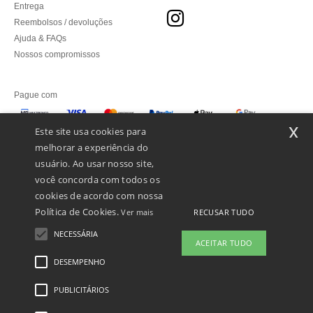
Entrega
Reembolsos / devoluções
Ajuda & FAQs
Nossos compromissos
Pague com
x
Este site usa cookies para
melhorar a experiência do
Enviamos com
usuário. Ao usar nosso site,
você concorda com todos os
cookies de acordo com nossa
Política de Cookies.
RECUSAR TUDO
Ver mais
NECESSÁRIA
ACEITAR TUDO
DESEMPENHO
PUBLICITÁRIOS
Menções Legais
-
Política de Privacidade
-
Condições Gerais De Acesso E Uso
-
Condições Gerais De Contratação
-
Política de cookies
-
Mapa do Site
Copyright
2026 ntextil.pt - Todos os direitos reservados