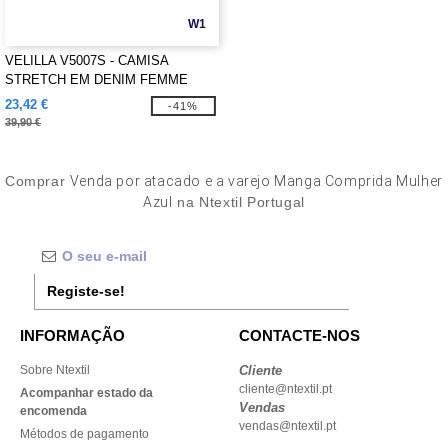
W1
VELILLA V5007S - CAMISA
STRETCH EM DENIM FEMME
23,42 €
-41%
39,90 €
Comprar
Venda por atacado e a varejo Manga Comprida Mulher
Azul
na Ntextil Portugal
Registe-se!
INFORMAÇÃO
CONTACTE-NOS
Sobre Ntextil
Cliente
cliente@ntextil.pt
Acompanhar estado da
Vendas
encomenda
vendas@ntextil.pt
Métodos de pagamento