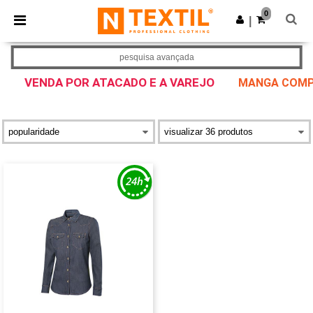
×
App Ntextil
0
Obter app
|
Melhores preços na app!
pesquisa avançada
VENDA POR ATACADO E A VAREJO
MANGA COMP