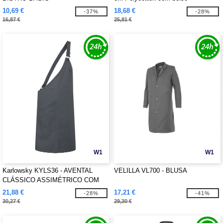
10,69 €
18,68 €
-37%
-28%
16,87 €
25,81 €
W1
W1
Karlowsky KYLS36 - AVENTAL
VELILLA VL700 - BLUSA
CLÁSSICO ASSIMÉTRICO COM
BOLSO
21,88 €
17,21 €
-28%
-41%
30,27 €
29,30 €