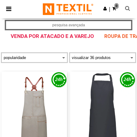
×
App Ntextil
0
Obter app
|
Melhores preços na app!
pesquisa avançada
VENDA POR ATACADO E A VAREJO
ROUPA DE TR