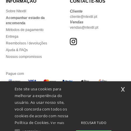
INFORMAÇÃO
CONTACTE-NOS
Sobre Ntextil
Cliente
cliente@ntextil.pt
Acompanhar estado da
Vendas
encomenda
vendas@ntextil.pt
Métodos de pagamento
Entrega
Reembolsos / devoluções
Ajuda & FAQs
Nossos compromissos
Pague com
x
Este site usa cookies para
melhorar a experiência do
Enviamos com
usuário. Ao usar nosso site,
você concorda com todos os
cookies de acordo com nossa
Política de Cookies.
RECUSAR TUDO
Ver mais