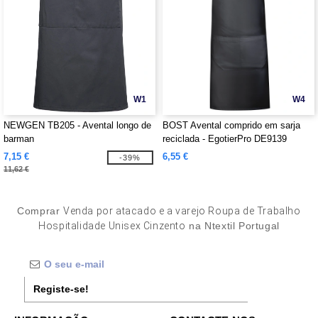
W1
W4
NEWGEN TB205 - Avental longo de
BOST Avental comprido em sarja
barman
reciclada - EgotierPro DE9139
7,15 €
6,55 €
-39%
11,62 €
Comprar
Venda por atacado e a varejo Roupa de Trabalho
Hospitalidade Unisex Cinzento
na Ntextil Portugal
Registe-se!