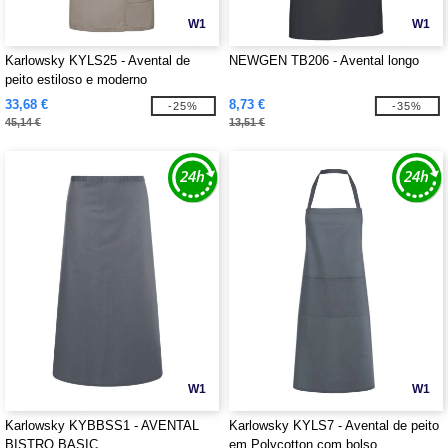
W1
W1
Karlowsky KYLS25 - Avental de
NEWGEN TB206 - Avental longo
peito estiloso e moderno
33,68 €
8,73 €
-25%
-35%
45,14 €
13,51 €
W1
W1
Karlowsky KYBBSS1 - AVENTAL
Karlowsky KYLS7 - Avental de peito
BISTRO BASIC
em Polycotton com bolso