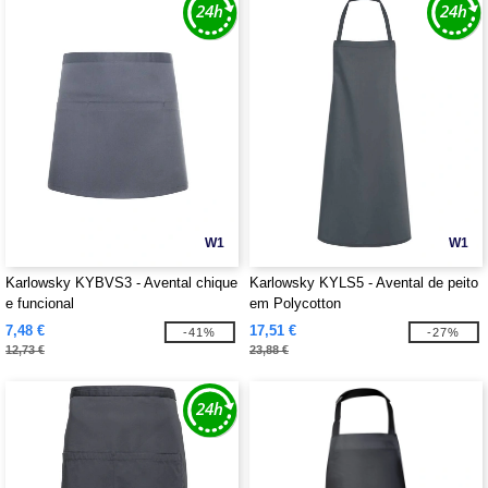
W1
W1
Karlowsky KYBVS3 - Avental chique
Karlowsky KYLS5 - Avental de peito
e funcional
em Polycotton
7,48 €
17,51 €
-41%
-27%
12,73 €
23,88 €