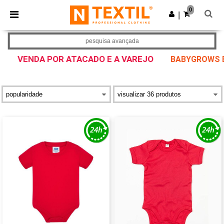
×
App Ntextil
0
Obter app
|
Melhores preços na app!
pesquisa avançada
VENDA POR ATACADO E A VAREJO
BABYGROWS 