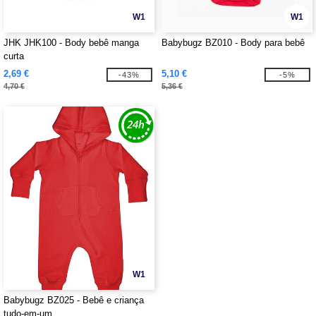
W1
W1
JHK JHK100 - Body bebê manga
Babybugz BZ010 - Body para bebê
curta
2,69 €
5,10 €
-43%
-5%
4,70 €
5,36 €
W1
Babybugz BZ025 - Bebê e criança
tudo-em-um